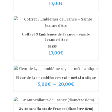
Note
17,00
€
5.00
sur 5
Coffret 3 Emblèmes de France – Sainte
VIEW MORE
AJOUTER AU PANIER
Jeanne d’Arc
Note
17,00
€
5.00
sur 5
Fleur de Lys – emblème royal – métal antique
VIEW MORE
CHOIX DES OPTIONS
Plage
5,00
€
–
20,00
€
de
prix :
5,00€
à
20,00€
3x Autocollants de France (diamètre 6cm)