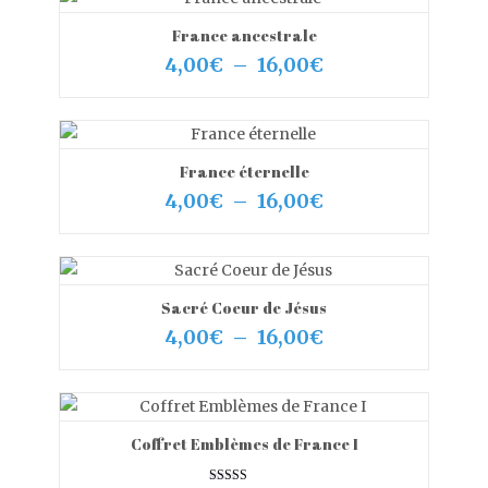
France ancestrale
VIEW MORE
CHOIX DES OPTIONS
Plage
4,00
€
–
16,00
€
de
prix :
4,00€
à
16,00€
France éternelle
VIEW MORE
CHOIX DES OPTIONS
Plage
4,00
€
–
16,00
€
de
prix :
4,00€
à
16,00€
Sacré Coeur de Jésus
VIEW MORE
CHOIX DES OPTIONS
Plage
4,00
€
–
16,00
€
de
prix :
4,00€
à
16,00€
Coffret Emblèmes de France I
VIEW MORE
AJOUTER AU PANIER