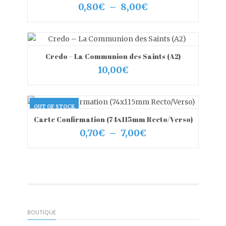
Plage
0,80
€
–
8,00
€
de
prix :
0,80€
à
8,00€
Credo – La Communion des Saints (A2)
VIEW MORE
AJOUTER AU PANIER
10,00
€
OUT OF STOCK
Carte Confirmation (74x115mm Recto/Verso)
VIEW MORE
OUT OF STOCK
Plage
0,70
€
–
7,00
€
de
prix :
0,70€
à
7,00€
BOUTIQUE