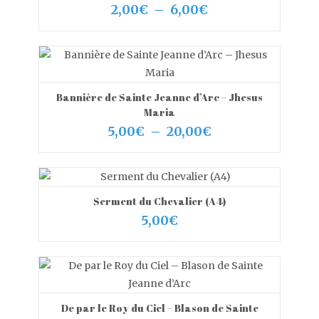
VIEW MORE
CHOIX DES OPTIONS
Plage
2,00
€
–
6,00
€
de
prix :
2,00€
à
6,00€
Bannière de Sainte Jeanne d’Arc – Jhesus
VIEW MORE
CHOIX DES OPTIONS
Maria
Plage
5,00
€
–
20,00
€
de
prix :
5,00€
à
20,00€
Serment du Chevalier (A4)
VIEW MORE
AJOUTER AU PANIER
5,00
€
De par le Roy du Ciel – Blason de Sainte
VIEW MORE