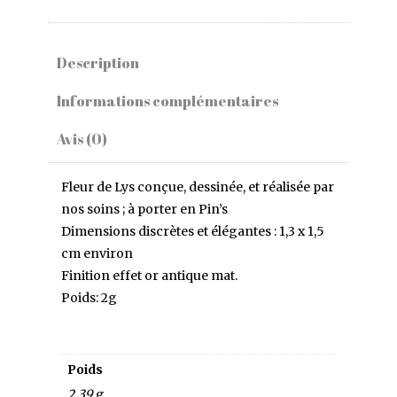
Fleur
de
Lys
Description
-
emblème
Informations complémentaires
royal
-
Avis (0)
or
antique
MAT
Fleur de Lys conçue, dessinée, et réalisée par
nos soins ; à porter en Pin’s
Dimensions discrètes et élégantes : 1,3 x 1,5
cm environ
Finition effet or antique mat.
Poids: 2g
Poids
2,39 g