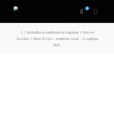
0
Médailles & emblèmes & chapelets
Pin's et
broches
Fleur de Lys – emblème royal – or antique
MAT