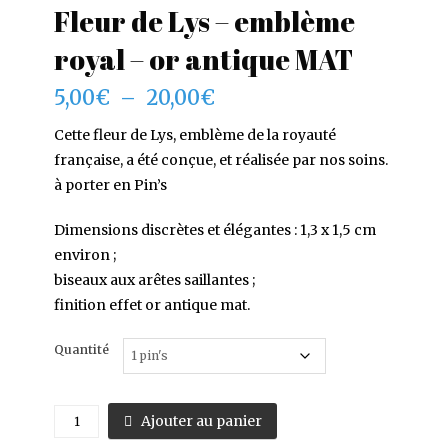
Fleur de Lys – emblème
royal – or antique MAT
Plage
5,00
€
–
20,00
€
de
prix :
Cette fleur de Lys, emblème de la royauté
5,00€
française, a été conçue, et réalisée par nos soins.
à
à porter en Pin’s
20,00€
Dimensions discrètes et élégantes : 1,3 x 1,5 cm
environ ;
biseaux aux arêtes saillantes ;
finition effet or antique mat.
Quantité
quantité
Ajouter au panier
de