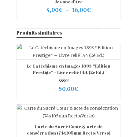
CHOIX DES OPTIONS
Jeanne d’Arc
Plage
4,00
€
–
16,00
€
de
prix :
4,00€
Produits similaires
à
16,00€
Le Catéchisme en Images 1893 *Edition
VIEW MORE
AJOUTER AU PANIER
Prestige* – Livre relié 144 (2è Ed.)
Note
50,00
€
5.00
sur 5
Carte du Sacré Cœur & acte de
VIEW MORE
CHOIX DES OPTIONS
consécration (74x105mm Recto/Verso)