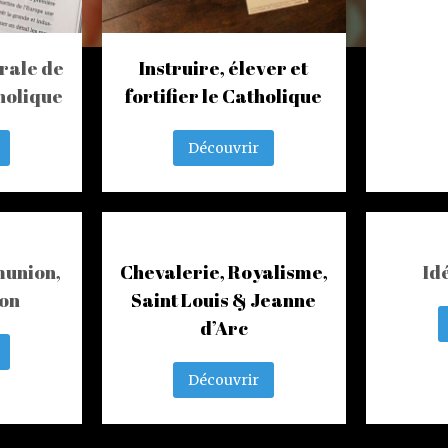
rale de
Instruire, élever et
holique
fortifier le Catholique
Découvrir
union,
Chevalerie, Royalisme,
Id
on
Saint Louis & Jeanne
d’Arc
Découvrir