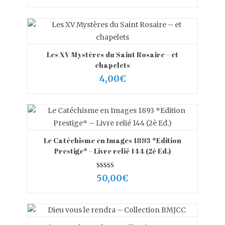
prix
prix
initial
actuel
était :
est :
10,00€.
7,00€.
Les XV Mystères du Saint Rosaire – et
VIEW MORE
AJOUTER AU PANIER
chapelets
4,00
€
Le Catéchisme en Images 1893 *Edition
VIEW MORE
AJOUTER AU PANIER
Prestige* – Livre relié 144 (2è Ed.)
Note
50,00
€
5.00
sur 5