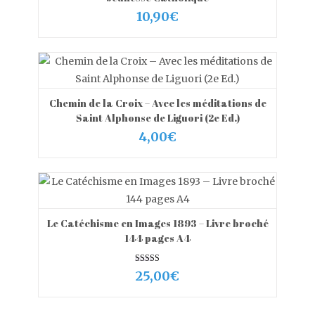
10,90
€
Chemin de la Croix – Avec les méditations de
VIEW MORE
AJOUTER AU PANIER
Saint Alphonse de Liguori (2e Ed.)
4,00
€
Le Catéchisme en Images 1893 – Livre broché
VIEW MORE
AJOUTER AU PANIER
144 pages A4
Note
25,00
€
5.00
sur 5