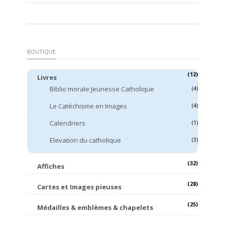
BOUTIQUE
(12)
Livres
Biblio morale Jeunesse Catholique
(4)
Le Catéchisme en Images
(4)
Calendriers
(1)
Elevation du catholique
(3)
(32)
Affiches
(28)
Cartes et Images pieuses
(25)
Médailles & emblèmes & chapelets