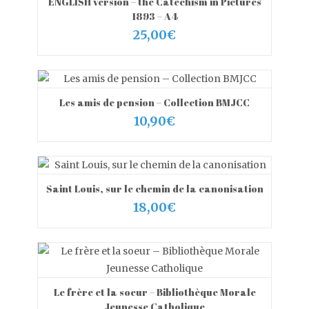
ENGLISH version – the Catechism in Pictures
VIEW MORE
AJOUTER AU PANIER
1893 – A4
25,00
€
Les amis de pension – Collection BMJCC
VIEW MORE
AJOUTER AU PANIER
10,90
€
Saint Louis, sur le chemin de la canonisation
VIEW MORE
AJOUTER AU PANIER
18,00
€
Le frère et la soeur – Bibliothèque Morale
VIEW MORE
AJOUTER AU PANIER
Jeunesse Catholique