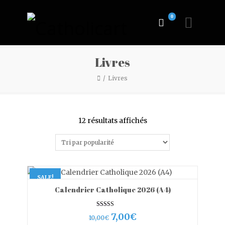
0
Livres
Livres
Trié
12 résultats affichés
par
popularité
SALE!
Calendrier Catholique 2026 (A4)
VIEW MORE
AJOUTER AU PANIER
Note
Le
Le
7,00
€
10,00
€
5.00
sur 5