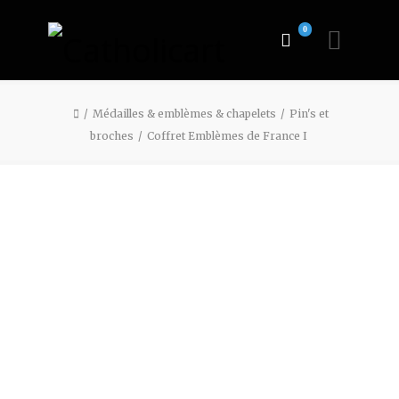
0
Médailles & emblèmes & chapelets
Pin's et
broches
Coffret Emblèmes de France I