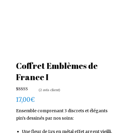
Coffret Emblèmes de
France I
(
2
avis client)
Noté
2
5.00
17,00
€
sur 5 basé
sur
notations
client
Ensemble comprenant 3 discrets et élégants
pin’s dessinés par nos soins:
Une fleur de Lys en métal effet argent vieilli,