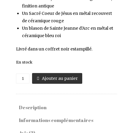
finition antique
Un Sacré Coeur de Jésus en métal recouvert
de céramique rouge
Un blason de Sainte Jeanne d’Arc en métal et
céramique bleu roi
Livré dans un coffret noir estampillé.
En stock
quantité
Ajouter au panier
de
Coffret
Emblèmes
de
Description
France
I
Informations complémentaires