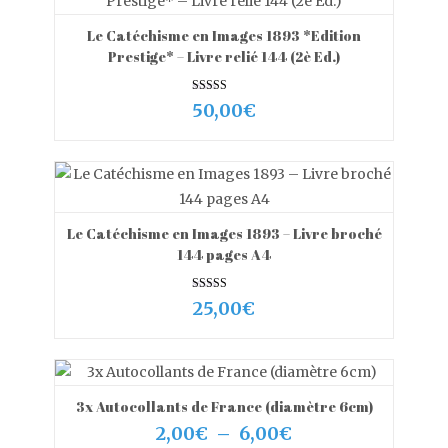
Le Catéchisme en Images 1893 *Edition
VIEW MORE
AJOUTER AU PANIER
Prestige* – Livre relié 144 (2è Ed.)
Note
50,00
€
5.00
sur 5
Le Catéchisme en Images 1893 – Livre broché
VIEW MORE
AJOUTER AU PANIER
144 pages A4
Note
25,00
€
5.00
sur 5
3x Autocollants de France (diamètre 6cm)
VIEW MORE
CHOIX DES OPTIONS
Plage
2,00
€
–
6,00
€