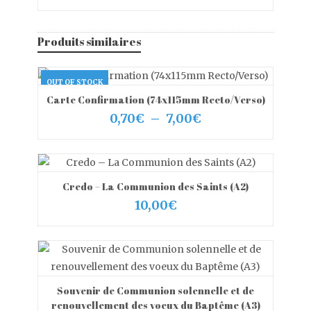
de
prix :
2,00€
Produits similaires
à
6,00€
OUT OF STOCK
Carte Confirmation (74x115mm Recto/Verso)
VIEW MORE
OUT OF STOCK
Plage
0,70
€
–
7,00
€
de
prix :
0,70€
à
7,00€
Credo – La Communion des Saints (A2)
VIEW MORE
AJOUTER AU PANIER
10,00
€
Souvenir de Communion solennelle et de
VIEW MORE
AJOUTER AU PANIER
renouvellement des voeux du Baptême (A3)