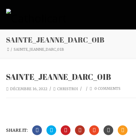
SAINTE_JEANNE_DARC_01B
SAINTE_JEANNE_DARC_01B
SAINTE_JEANNE_DARC_01B
/
/
/
0 COMMENTS
DÉCEMBRE 16, 2022
CHRISTROI
SHARE IT: