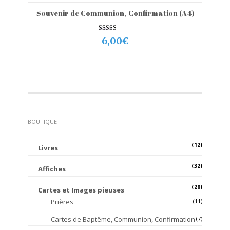
à
7,00€
Souvenir de Communion, Confirmation (A4)
VIEW MORE
AJOUTER AU PANIER
Note
6,00
€
5.00
sur 5
BOUTIQUE
(12)
Livres
(32)
Affiches
(28)
Cartes et Images pieuses
Prières
(11)
Cartes de Baptême, Communion, Confirmation
(7)