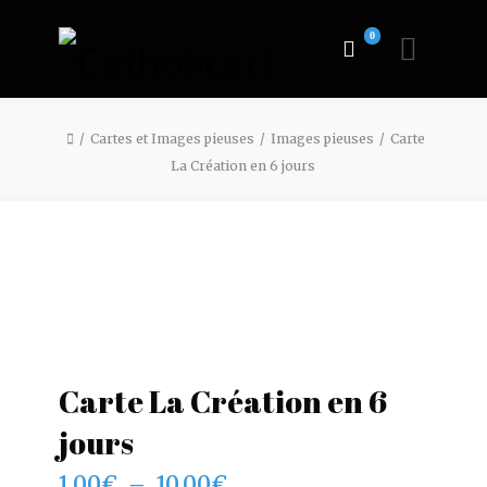
0
Cartes et Images pieuses
Images pieuses
Carte
La Création en 6 jours
Carte La Création en 6
jours
Plage
1,00
€
–
10,00
€