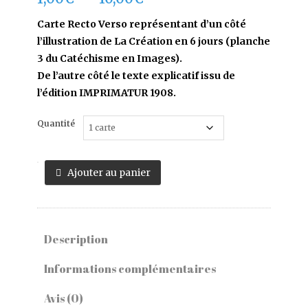
de
prix :
Carte Recto Verso représentant d’un côté
1,00€
l’illustration de La Création en 6 jours (planche
à
3 du Catéchisme en Images).
10,00€
De l’autre côté le texte explicatif issu de
l’édition IMPRIMATUR 1908.
Quantité
quantité
Ajouter au panier
de
Carte
La
Création
Description
en
6
Informations complémentaires
jours
Avis (0)