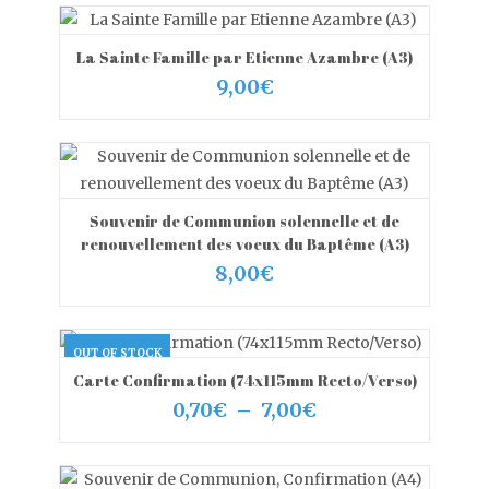
La Sainte Famille par Etienne Azambre (A3)
VIEW MORE
AJOUTER AU PANIER
9,00
€
Souvenir de Communion solennelle et de
VIEW MORE
AJOUTER AU PANIER
renouvellement des voeux du Baptême (A3)
8,00
€
OUT OF STOCK
Carte Confirmation (74x115mm Recto/Verso)
VIEW MORE
OUT OF STOCK
Plage
0,70
€
–
7,00
€
de
prix :
0,70€