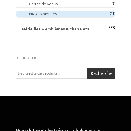
Cartes de voeux
(2)
Images pieuses
(18)
(25)
Médailles & emblèmes & chapelets
RECHERCHER
Recherche
Nous diffusons les trésors catholiques qui