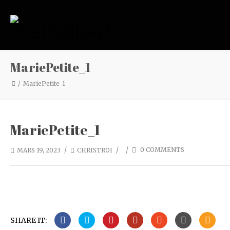
MariePetite_1
MariePetite_1
MariePetite_1
/
/
/
0 COMMENTS
MARS 19, 2023
CHRISTROI
SHARE IT: