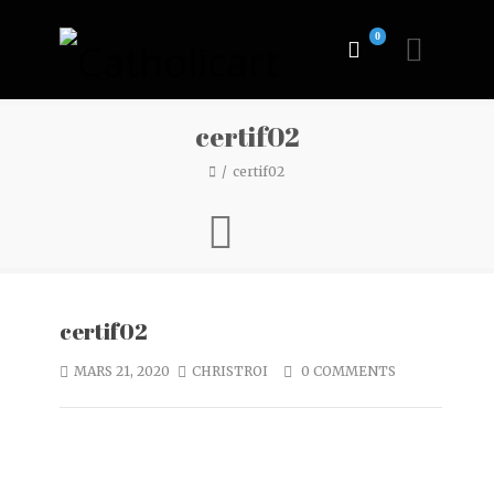
0
certif02
certif02
certif02
MARS 21, 2020
CHRISTROI
0 COMMENTS