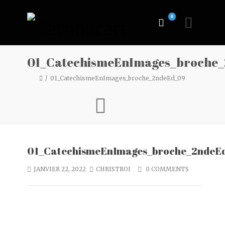
0
01_CatechismeEnImages_broche
01_CatechismeEnImages_broche_2ndeEd_09
01_CatechismeEnImages_broche_2ndeE
JANVIER 22, 2022
CHRISTROI
0 COMMENTS