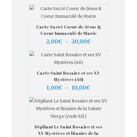
de
prix :
1,00€
à
10,00€
Carte Sacré Coeur de Jésus &
VIEW MORE
CHOIX DES OPTIONS
Coeur Immaculé de Marie
Plage
2,00
€
–
20,00
€
de
prix :
2,00€
à
20,00€
Carte Saint Rosaire et ses XV
VIEW MORE
CHOIX DES OPTIONS
Mystères (A6)
Plage
1,00
€
–
10,00
€
de
prix :
1,00€
à
10,00€
Dépliant Le Saint Rosaire et ses
VIEW MORE
CHOIX DES OPTIONS
XV Mystères et litanies de la