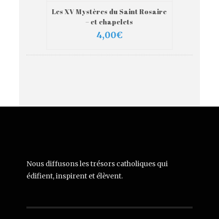
Les XV Mystères du Saint Rosaire
VIEW MORE
AJOUTER AU PANIER
– et chapelets
4,00
€
Nous diffusons les trésors catholiques qui
édifient, inspirent et élèvent.