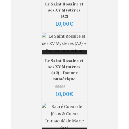
Le Saint Rosaire et
PANIER
ses XV Mystères
VIEW MORE
(A2)
10,00
€
AJOUTER AU
Le Saint Rosaire et
PANIER
ses XV Mystères
VIEW MORE
(A2) + Dorure
numérique
Note
10,00
€
5.00
sur 5