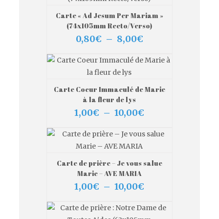
Carte « Ad Jesum Per Mariam »
VIEW MORE
CHOIX DES OPTIONS
(74x105mm Recto/Verso)
Plage
0,80
€
–
8,00
€
de
prix :
0,80€
à
8,00€
Carte Coeur Immaculé de Marie
VIEW MORE
CHOIX DES OPTIONS
à la fleur de lys
Plage
1,00
€
–
10,00
€
de
prix :
1,00€
à
10,00€
Carte de prière – Je vous salue
VIEW MORE
CHOIX DES OPTIONS
Marie – AVE MARIA
Plage
1,00
€
–
10,00
€
de
prix :
1,00€