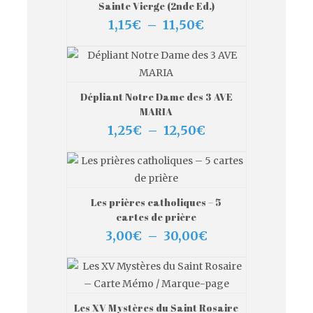
Sainte Vierge (2nde Ed.)
Plage
1,15
€
–
11,50
€
de
prix :
1,15€
à
11,50€
Dépliant Notre Dame des 3 AVE
VIEW MORE
CHOIX DES OPTIONS
MARIA
Plage
1,25
€
–
12,50
€
de
prix :
1,25€
à
12,50€
Les prières catholiques – 5
VIEW MORE
CHOIX DES OPTIONS
cartes de prière
Plage
3,00
€
–
30,00
€
de
prix :
3,00€
à
30,00€
Les XV Mystères du Saint Rosaire