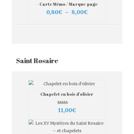
VIEW MORE
CHOIX DES OPTIONS
– Carte Mémo / Marque-page
Plage
0,80
€
–
8,00
€
de
prix :
0,80€
à
8,00€
Saint Rosaire
Chapelet en bois d’olivier
VIEW MORE
AJOUTER AU PANIER
Note
11,00
€
5.00
sur 5