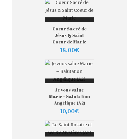
AJOUTER AU
Coeur Sacré de
PANIER
Jésus & Saint
VIEW MORE
Coeur de Marie
18,00
€
AJOUTER AU
Je vous salue
PANIER
Marie – Salutation
VIEW MORE
Angélique (A2)
10,00
€
AJOUTER AU