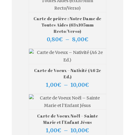
à
10,00€
Carte de prière : Notre Dame de
VIEW MORE
CHOIX DES OPTIONS
Toutes Aides (63x105mm
Recto/Verso)
Plage
0,80
€
–
8,00
€
de
prix :
0,80€
à
8,00€
Carte de Voeux – Nativité (A6 2e
VIEW MORE
CHOIX DES OPTIONS
Ed.)
Plage
1,00
€
–
10,00
€
de
prix :
1,00€
à
10,00€
Carte de Voeux Noël – Sainte
VIEW MORE
CHOIX DES OPTIONS
Marie et l’Enfant Jésus
Plage
1,00
€
–
10,00
€