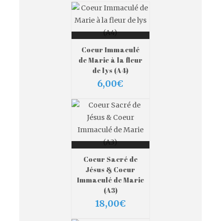
AJOUTER AU
Coeur Immaculé
PANIER
de Marie à la fleur
VIEW MORE
de lys (A4)
6,00
€
AJOUTER AU
Coeur Sacré de
PANIER
Jésus & Coeur
VIEW MORE
Immaculé de Marie
(A3)
18,00
€